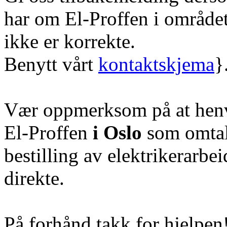
har om El-Proffen i område
ikke er korrekte.
Benytt vårt
kontaktskjema
}
Vær oppmerksom på at henve
El-Proffen
i Oslo
som omtale
bestilling av elektrikerarbe
direkte.
På forhånd takk for hjelpen