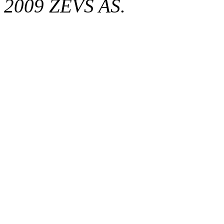
2009 ZEVS AS.