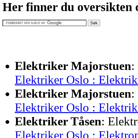
Her finner du oversikten o
Elektriker Majorstuen
:
Elektriker Oslo : Elektri
Elektriker Majorstuen
:
Elektriker Oslo : Elektri
Elektriker Tåsen
: Elekt
Elektriker Oslo : Elektro