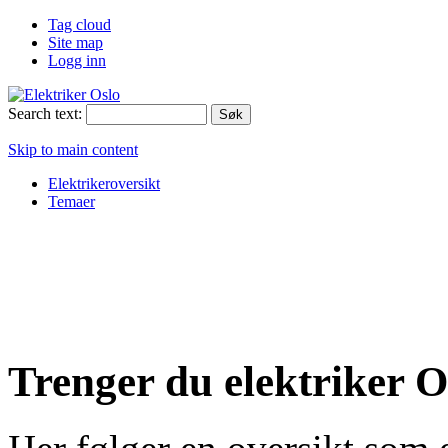
Tag cloud
Site map
Logg inn
Search text:
Skip to main content
Elektrikeroversikt
Temaer
Trenger du elektriker O