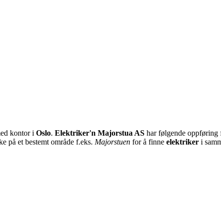
d kontor i
Oslo
.
Elektriker'n Majorstua AS
har følgende oppføring f
øke på et bestemt område f.eks.
Majorstuen
for å finne
elektriker
i sam