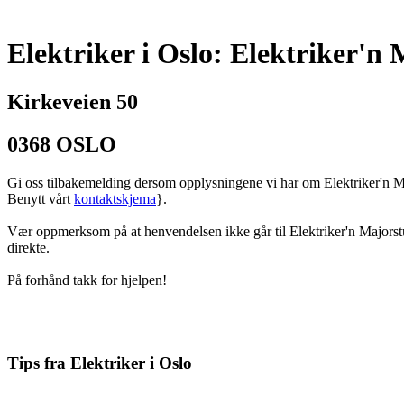
Elektriker i Oslo: Elektriker'n
Kirkeveien 50
0368 OSLO
Gi oss tilbakemelding dersom opplysningene vi har om Elektriker'n 
Benytt vårt
kontaktskjema
}.
Vær oppmerksom på at henvendelsen ikke går til Elektriker'n Major
direkte.
På forhånd takk for hjelpen!
Tips fra Elektriker i Oslo