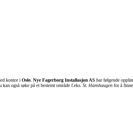
d kontor i
Oslo
.
Nye Fagerborg Installasjon AS
har følgende oppføri
Du kan også søke på et bestemt område f.eks.
St. Hanshaugen
for å finn